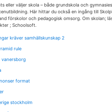
ats eller väljer skola – både grundskola och gymnasie
xenutbildning. Här hittar du också en ingång till Skol
land förskolor och pedagogisk omsorg. Om skolan; lä
kter ; Schoolsoft.
ingar kräver samhällskunskap 2
ramid rule
n vanersborg
a
nonser format
er
rige stockholm