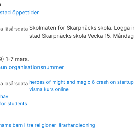
.
lstad öppettider
Skolmaten för Skarpnäcks skola. Logga i
stad Skarpnäcks skola Vecka 15. Månda
9) 1-7 mars.
mun organisationsnummer
heroes of might and magic 6 crash on startup
visma kurs online
ehav
 for students
ams barn i tre religioner lärarhandledning