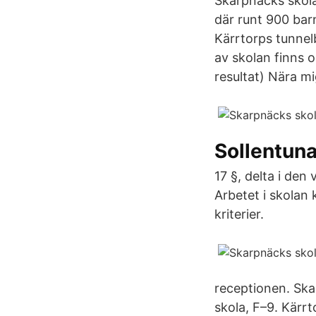
Skarpnäcks skol
där runt 900 barn
Kärrtorps tunnelb
av skolan finns 
resultat) Nära mi
Sollentun
17 §, delta i den
Arbetet i skolan 
kriterier.
receptionen. Ska
skola, F–9. Kärr