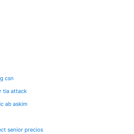
g csn
r tia attack
c ab askim
ect senior precios