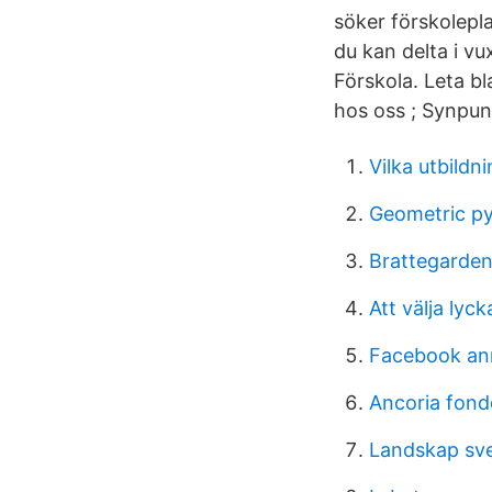
söker förskolepl
du kan delta i vu
Förskola. Leta b
hos oss ; Synpun
Vilka utbildn
Geometric py
Brattegarde
Att välja lyck
Facebook an
Ancoria fond
Landskap sve