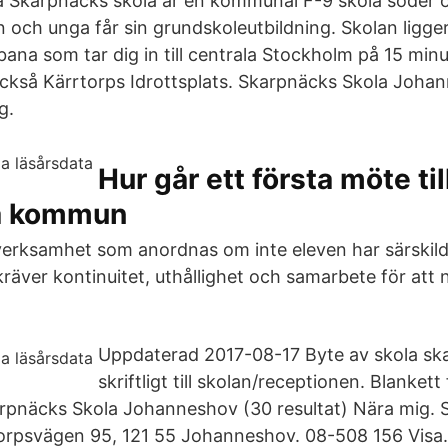
a Skarpnäcks skola är en kommunal F-9 skola söder
 och unga får sin grundskoleutbildning. Skolan ligger
ana som tar dig in till centrala Stockholm på 15 minu
också Kärrtorps Idrottsplats. Skarpnäcks Skola Joha
g.
Hur går ett första möte til
a kommun
 verksamhet som anordnas om inte eleven har särskilda
kräver kontinuitet, uthållighet och samarbete för att
Uppdaterad 2017-08-17 Byte av skola sk
skriftligt till skolan/receptionen. Blankett
rpnäcks Skola Johanneshov (30 resultat) Nära mig.
torpsvägen 95, 121 55 Johanneshov. 08-508 156 Visa.