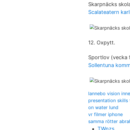
Skarpnäcks skola
Scalateatern kar
12. Oxpytt.
Sportlov (vecka 
Sollentuna kom
lannebo vision inn
presentation skills
on water lund
vr filmer iphone
samma rötter abrah
TWnzs