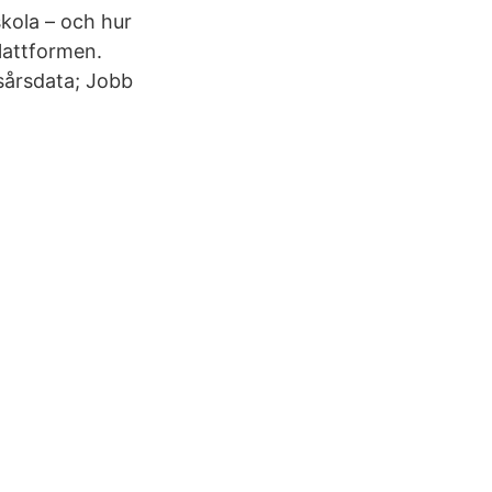
skola – och hur
plattformen.
sårsdata; Jobb