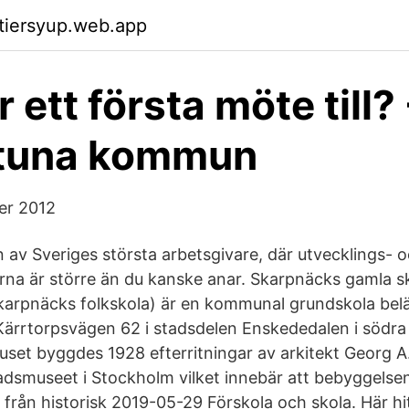
ktiersyup.web.app
 ett första möte till? 
ntuna kommun
er 2012
n av Sveriges största arbetsgivare, där utvecklings- 
erna är större än du kanske anar. Skarpnäcks gamla s
karpnäcks folkskola) är en kommunal grundskola belä
Kärrtorpsvägen 62 i stadsdelen Enskededalen i södra
set byggdes 1928 efterritningar av arkitekt Georg A.
dsmuseet i Stockholm vilket innebär att bebyggelse
ll från historisk 2019-05-29 Förskola och skola. Här hi