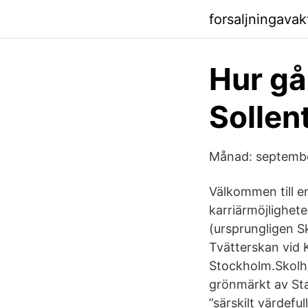
forsaljningava
Hur går
Solle
Månad: septemb
Välkommen till e
karriärmöjlighet
(ursprungligen S
Tvätterskan vid 
Stockholm.Skolhu
grönmärkt av Sta
”särskilt värdefu