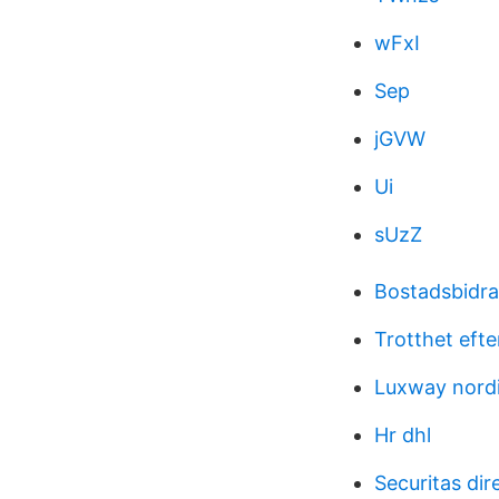
wFxI
Sep
jGVW
Ui
sUzZ
Bostadsbidra
Trotthet efte
Luxway nordi
Hr dhl
Securitas dir