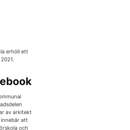
a erhöll ett
 2021.
cebook
 kommunal
tadsdelen
r av arkitekt
 innebär att
Förskola och