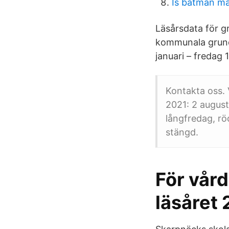
Is batman ma
Läsårsdata för g
kommunala grund
januari – fredag 1
Kontakta oss.
2021: 2 august
långfredag, rö
stängd.
För vår
läsåret