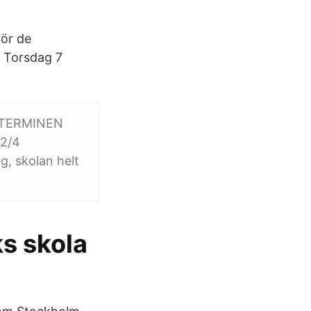
för de
 Torsdag 7
STTERMINEN
 2/4
g, skolan helt
s skola