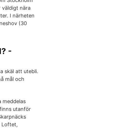
 om Stockholm
 väldigt nära
ter. I närheten
nneshov (30
l? -
 skäl att utebli.
 nå mål och
a meddelas
 finns utanför
 Skarpnäcks
 Loftet,