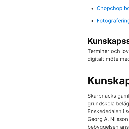
Chopchop bo
Fotograferin
Kunskapss
Terminer och lov
digitalt möte me
Kunskap
Skarpnäcks gamla
grundskola beläg
Enskededalen i s
Georg A. Nilsson
bebyggelsen anse