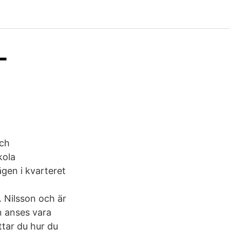
-
och
kola
gen i kvarteret
 Nilsson och är
n anses vara
ttar du hur du