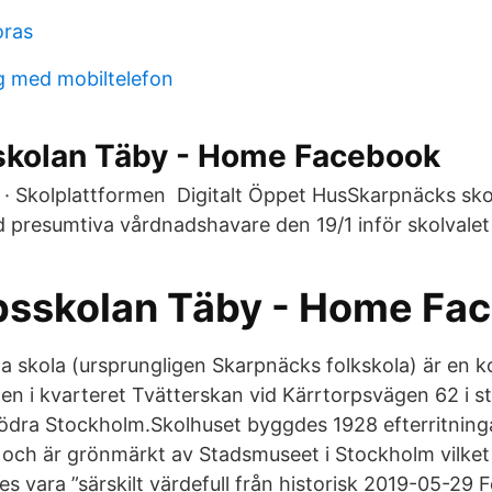
ras
g med mobiltelefon
kolan Täby - Home Facebook
 · Skolplattformen Digitalt Öppet HusSkarpnäcks skol
d presumtiva vårdnadshavare den 19/1 inför skolvalet
sskolan Täby - Home Fa
 skola (ursprungligen Skarpnäcks folkskola) är en
en i kvarteret Tvätterskan vid Kärrtorpsvägen 62 i s
ödra Stockholm.Skolhuset byggdes 1928 efterritninga
 och är grönmärkt av Stadsmuseet i Stockholm vilket
s vara ”särskilt värdefull från historisk 2019-05-29 