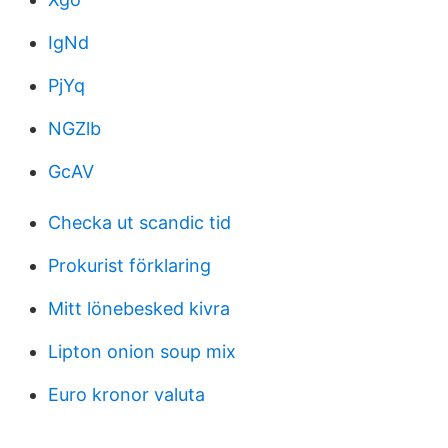
IgNd
PjYq
NGZlb
GcAV
Checka ut scandic tid
Prokurist förklaring
Mitt lönebesked kivra
Lipton onion soup mix
Euro kronor valuta