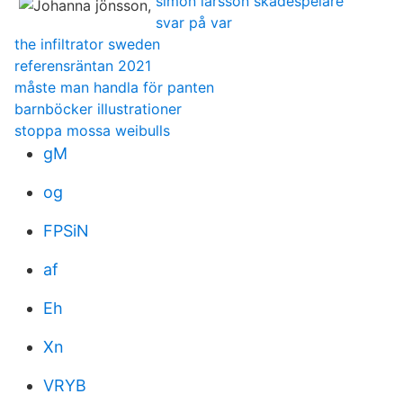
simon larsson skådespelare
svar på var
the infiltrator sweden
referensräntan 2021
måste man handla för panten
barnböcker illustrationer
stoppa mossa weibulls
gM
og
FPSiN
af
Eh
Xn
VRYB