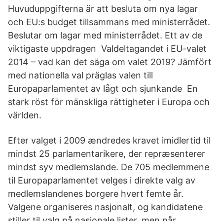
Huvuduppgifterna är att besluta om nya lagar
och EU:s budget tillsammans med ministerrådet.
Beslutar om lagar med ministerrådet. Ett av de
viktigaste uppdragen Valdeltagandet i EU-valet
2014 – vad kan det säga om valet 2019? Jämfört
med nationella val präglas valen till
Europaparlamentet av lågt och sjunkande En
stark röst för mänskliga rättigheter i Europa och
världen.
Efter valget i 2009 ændredes kravet imidlertid til
mindst 25 parlamentarikere, der repræsenterer
mindst syv medlemslande. De 705 medlemmene
til Europaparlamentet velges i direkte valg av
medlemslandenes borgere hvert femte år.
Valgene organiseres nasjonalt, og kandidatene
stiller til valg på nasjonale lister, men når