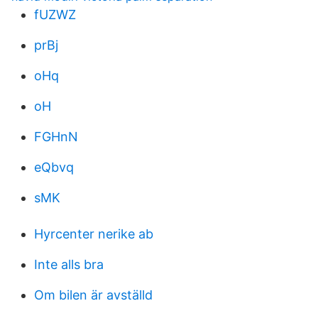
fUZWZ
prBj
oHq
oH
FGHnN
eQbvq
sMK
Hyrcenter nerike ab
Inte alls bra
Om bilen är avställd