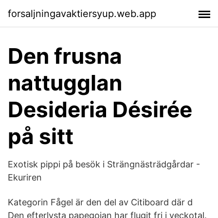
forsaljningavaktiersyup.web.app
Den frusna
nattugglan
Desideria Désirée
på sitt
Exotisk pippi på besök i Strängnästrädgårdar -
Ekuriren
Kategorin Fågel är den del av Citiboard där d
Den efterlysta papegojan har flugit fri i veckotal.