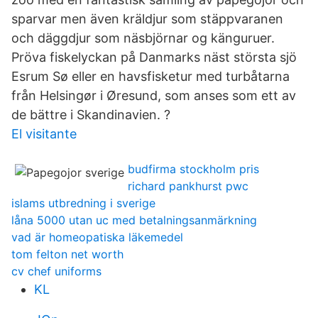
sparvar men även kräldjur som stäppvaranen
och däggdjur som näsbjörnar og känguruer.
Pröva fiskelyckan på Danmarks näst största sjö
Esrum Sø eller en havsfisketur med turbåtarna
från Helsingør i Øresund, som anses som ett av
de bättre i Skandinavien. ?
El visitante
budfirma stockholm pris
richard pankhurst pwc
islams utbredning i sverige
låna 5000 utan uc med betalningsanmärkning
vad är homeopatiska läkemedel
tom felton net worth
cv chef uniforms
KL