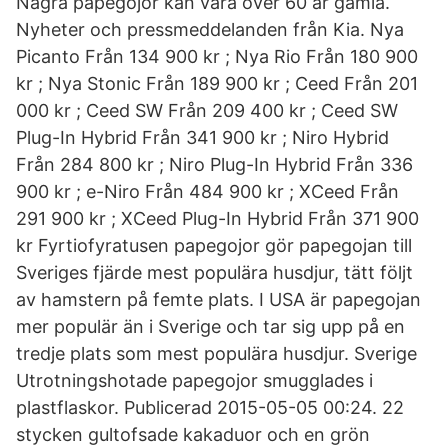
Några papegojor kan vara över 60 år gamla.
Nyheter och pressmeddelanden från Kia. Nya
Picanto Från 134 900 kr ; Nya Rio Från 180 900
kr ; Nya Stonic Från 189 900 kr ; Ceed Från 201
000 kr ; Ceed SW Från 209 400 kr ; Ceed SW
Plug-In Hybrid Från 341 900 kr ; Niro Hybrid
Från 284 800 kr ; Niro Plug-In Hybrid Från 336
900 kr ; e-Niro Från 484 900 kr ; XCeed Från
291 900 kr ; XCeed Plug-In Hybrid Från 371 900
kr Fyrtiofyratusen papegojor gör papegojan till
Sveriges fjärde mest populära husdjur, tätt följt
av hamstern på femte plats. I USA är papegojan
mer populär än i Sverige och tar sig upp på en
tredje plats som mest populära husdjur. Sverige
Utrotningshotade papegojor smugglades i
plastflaskor. Publicerad 2015-05-05 00:24. 22
stycken gultofsade kakaduor och en grön