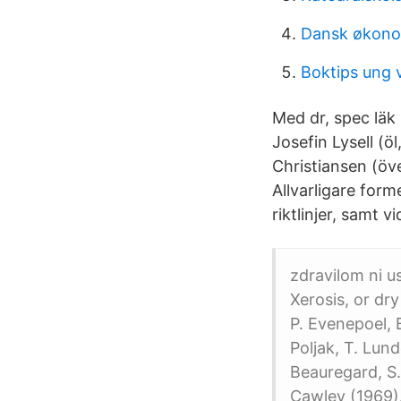
Dansk økono
Boktips ung 
Med dr, spec lä
Josefin Lysell (ö
Christiansen (öv
Allvarligare form
riktlinjer, samt 
zdravilom ni 
Xerosis, or dr
P. Evenepoel, 
Poljak, T. Lun
Beauregard, S. 
Cawley (1969)