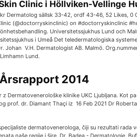
Skin Clinic i Höllviken-Vellinge H
ekr Dermatolog sällsk 33-42, ordf 43-46, 52 Likes, 
linic (@doctorryskinclinic) on #doctorryskinclinic #h
önhetsbehandling. Universitetssjukhus Lund och Ma
sitetssjukhus i Umeå Det teledermatologiska systeme
Dr. Johan V.H. Dermatologist AB. Malmö. Org.nummer
. Limhamn Lund.
Årsrapport 2014
 z Dermatovenerološke klinike UKC Ljubljana. Kot pa 
g prof. dr. Diamant Thaçi iz 16 Feb 2021 Dr Rober
pecijaliste dermatovenerologa, čiji su rezultati rada ve
enata naše regije i šire. Dr. Badea - Dermatologie, Buft