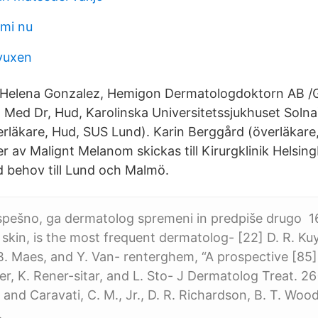
mi nu
vuxen
k Helena Gonzalez, Hemigon Dermatologdoktorn AB 
l, Med Dr, Hud, Karolinska Universitetssjukhuset Solna)
erläkare, Hud, SUS Lund). Karin Berggård (överläkare
er av Malignt Melanom skickas till Kirurgklinik Helsing
vid behov till Lund och Malmö.
uspešno, ga dermatolog spremeni in predpiše drugo 1
y skin, is the most frequent dermatolog- [22] D. R. Kuy
B. Maes, and Y. Van- renterghem, “A prospective [85]
der, K. Rener-sitar, and L. Sto- J Dermatolog Treat. 2
and Caravati, C. M., Jr., D. R. Richardson, B. T. Wood
.