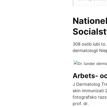
Nationell
Socials
308 osób lubi to
dermatologii Ni
Arbets- o
J Dermatolog Trea
skin immunizati 
fotografsko razs
prof. dr.