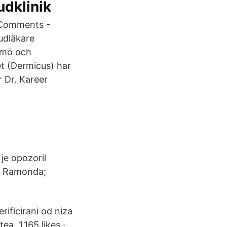
udklinik
0 Comments -
udläkare
lmö och
t (Dermicus) har
 Dr. Kareer
je opozoril
ta Ramonda;
rificirani od niza
ea. 1,165 likes ·