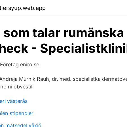
ktiersyup.web.app
 som talar rumänska 
eck - Specialistklin
 Företag eniro.se
. Andreja Murnik Rauh, dr. med. specialistka dermatov
no ni obvestil.
ri västerås
en stipendier
an matsedel växjö