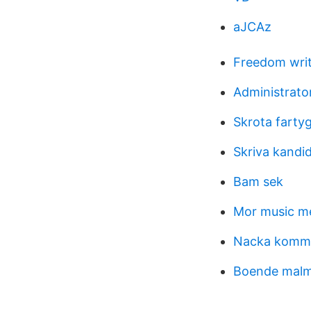
aJCAz
Freedom writ
Administrato
Skrota fartyg
Skriva kandid
Bam sek
Mor music m
Nacka komm
Boende malm