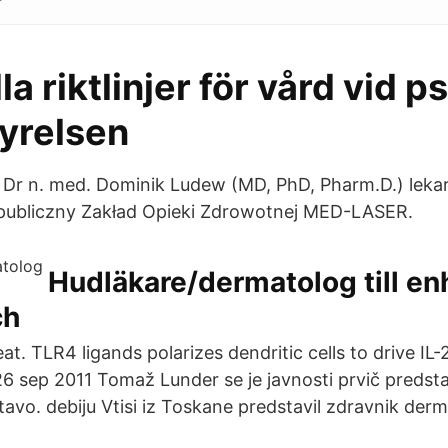
a riktlinjer för vård vid ps
tyrelsen
. Dr n. med. Dominik Ludew (MD, PhD, Pharm.D.) lekar
epubliczny Zakład Opieki Zdrowotnej MED-LASER.
Hudläkare/dermatolog till en
ch
t. TLR4 ligands polarizes dendritic cells to drive IL
26 sep 2011 Tomaž Lunder se je javnosti prvič predsta
tavo. debiju Vtisi iz Toskane predstavil zdravnik de