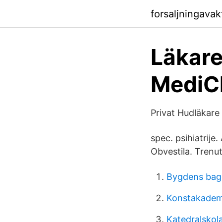
forsaljningava
Läkare
MediCh
Privat Hudläkare
spec. psihiatrije
Obvestila. Trenut
Bygdens bage
Konstakademi
Katedralskol