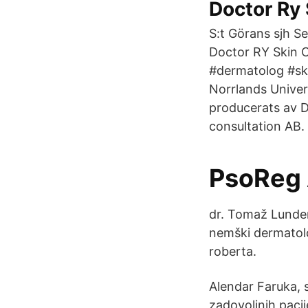
Doctor Ry 
S:t Görans sjh S
Doctor RY Skin C
#dermatolog #sk
Norrlands Univer
producerats av 
consultation AB
PsoReg 
dr. Tomaž Lunder
nemški dermatolo
roberta.
Alendar Faruka, s
zadovoljnih pacij