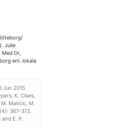
/Göteborg/
. Julie
, Med Dr,
borg enl. lokala
6 Jun 2015
pers, K. Claes,
 M. Maticic, M.
6(4): 367-372.
 and E. P.