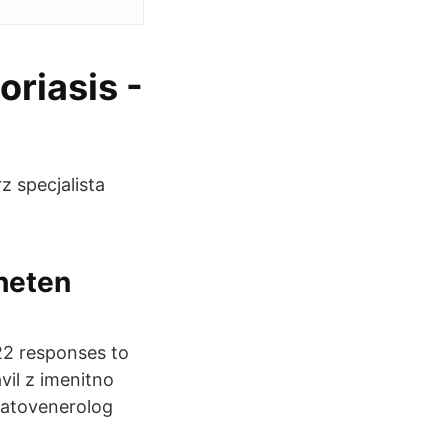
oriasis -
z specjalista
heten
-22 responses to
vil z imenitno
rmatovenerolog