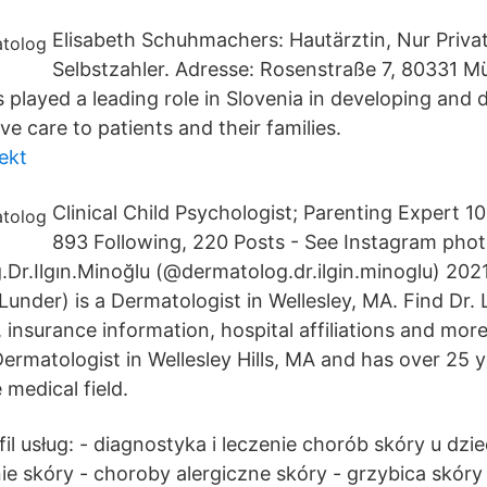
Elisabeth Schuhmachers: Hautärztin, Nur Priva
Selbstzahler. Adresse: Rosenstraße 7, 80331 M
played a leading role in Slovenia in developing and d
ive care to patients and their families.
pekt
Clinical Child Psychologist; Parenting Expert 10
893 Following, 220 Posts - See Instagram pho
Dr.Ilgın.Minoğlu (@dermatolog.dr.ilgin.minoglu) 2021
(Lunder) is a Dermatologist in Wellesley, MA. Find Dr.
insurance information, hospital affiliations and more.
ermatologist in Wellesley Hills, MA and has over 25 y
 medical field.
fil usług: - diagnostyka i leczenie chorób skóry u dziec
e skóry - choroby alergiczne skóry - grzybica skóry