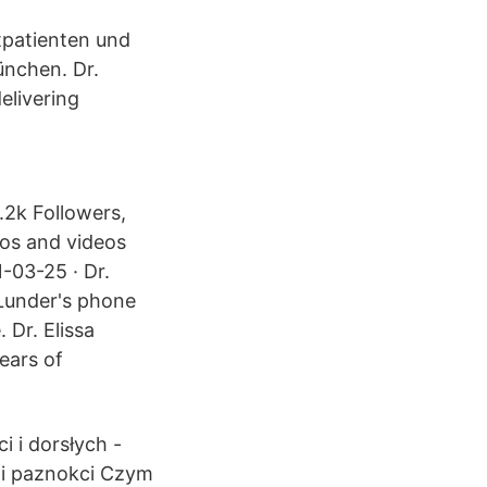
tpatienten und
ünchen. Dr.
elivering
.2k Followers,
tos and videos
-03-25 · Dr.
 Lunder's phone
 Dr. Elissa
ears of
i i dorsłych -
 i paznokci Czym