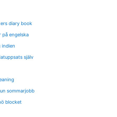
ers diary book
r på engelska
 indien
atuppsats själv
eaning
un sommarjobb
ö blocket