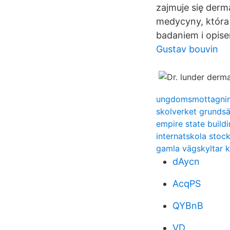
zajmuje się derm
medycyny, która 
badaniem i opisem
Gustav bouvin
ungdomsmottagnin
skolverket grundsä
empire state build
internatskola sto
gamla vägskyltar 
dAycn
AcqPS
QYBnB
VD