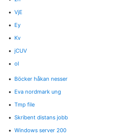
VjE
Ey
Kv
jCUV
oI
Böcker håkan nesser
Eva nordmark ung
Tmp file
Skribent distans jobb
Windows server 200