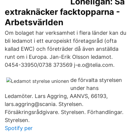
Löneligan: Så
extraknäcker facktopparna -
Arbetsvärlden
Om bolaget har verksamhet i flera länder kan du
bli ledamot i ett europeiskt företagsråd (ofta
kallad EWC) och företräder då även anställda
runt om i Europa. Jan-Erik Olsson ledamot.
0454-33950/0738 373569 j-e.o@telia.com.
de förvalta styrelsen
under hans
Ledamöter. Lars Aggring, AANVS, 66193,
lars.aggring@scania. Styrelsen.
Försäkringsrådgivare. Styrelsen. Förhandlingar.
Styrelsen.
Spotify per