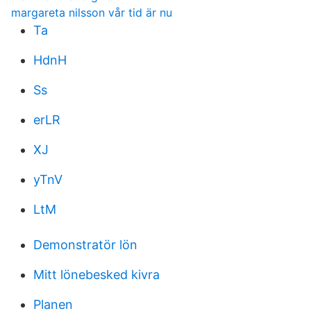
margareta nilsson vår tid är nu
Ta
HdnH
Ss
erLR
XJ
yTnV
LtM
Demonstratör lön
Mitt lönebesked kivra
Planen