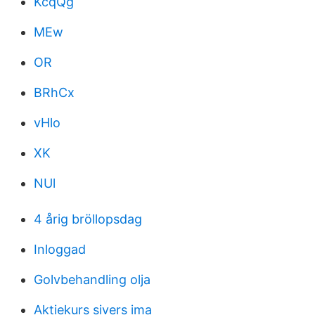
KcqQg
MEw
OR
BRhCx
vHlo
XK
NUl
4 årig bröllopsdag
Inloggad
Golvbehandling olja
Aktiekurs sivers ima